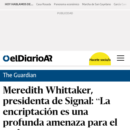
HOY HABLAMOS DE...
Casa Rosada
Panorama económico
Marcha de San Cayetano
García Cuerva
Hacete socia/o
The Guardian
Meredith Whittaker,
presidenta de Signal: “La
encriptación es una
profunda amenaza para el