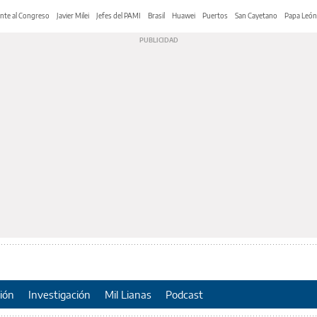
nte al Congreso
Javier Milei
Jefes del PAMI
Brasil
Huawei
Puertos
San Cayetano
Papa León
ión
Investigación
Mil Lianas
Podcast