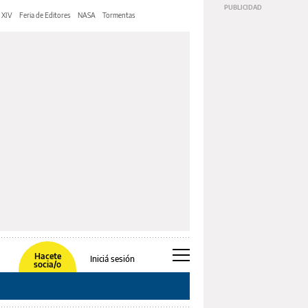
 XIV
Feria de Editores
NASA
Tormentas
Hacete
Iniciá sesión
socia/o