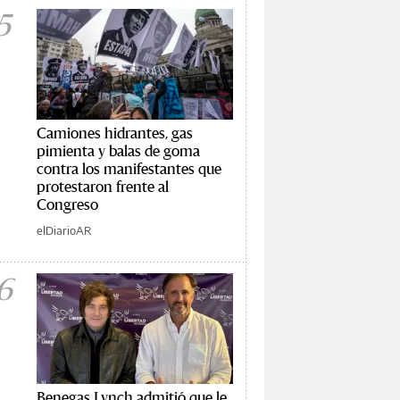
5
Camiones hidrantes, gas
pimienta y balas de goma
contra los manifestantes que
protestaron frente al
Congreso
elDiarioAR
6
Benegas Lynch admitió que le