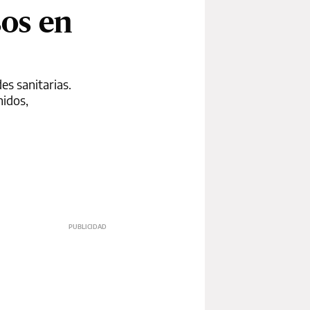
sos en
es sanitarias.
nidos,