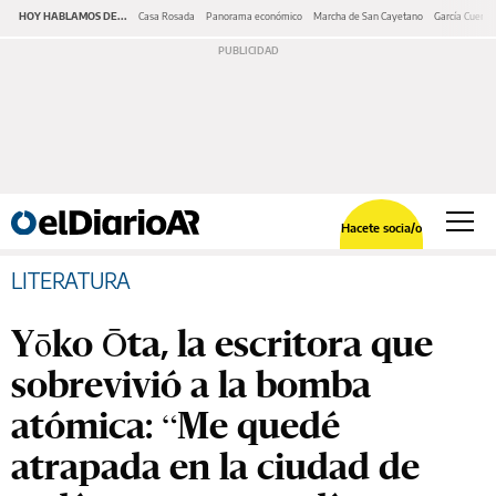
HOY HABLAMOS DE...
Casa Rosada
Panorama económico
Marcha de San Cayetano
García Cuerva
Hacete socia/o
LITERATURA
Yōko Ōta, la escritora que
sobrevivió a la bomba
atómica: “Me quedé
atrapada en la ciudad de