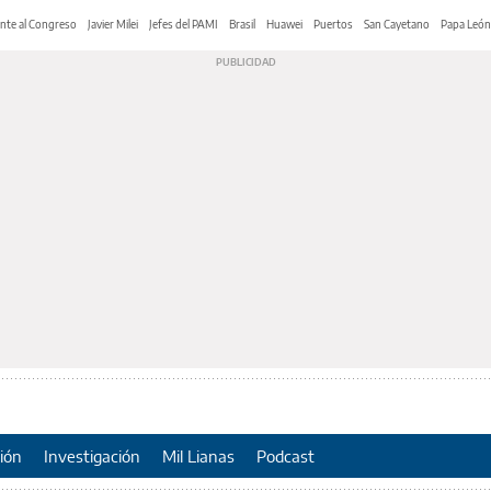
nte al Congreso
Javier Milei
Jefes del PAMI
Brasil
Huawei
Puertos
San Cayetano
Papa León
ión
Investigación
Mil Lianas
Podcast