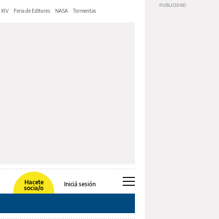
 XIV
Feria de Editores
NASA
Tormentas
Hacete
Iniciá sesión
socia/o