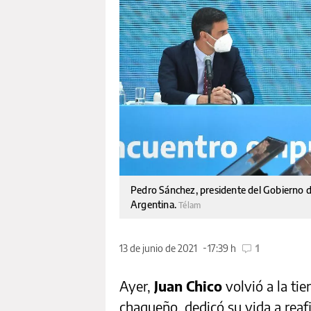
Pedro Sánchez, presidente del Gobierno d
Argentina.
Télam
13 de junio de 2021
17:39 h
1
Ayer,
Juan Chico
volvió a la tie
chaqueño, dedicó su vida a reaf