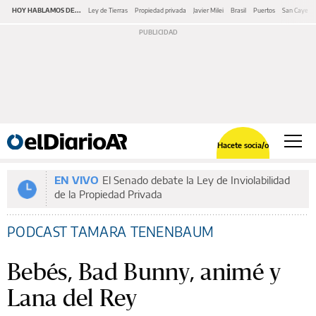
HOY HABLAMOS DE...
Ley de Tierras
Propiedad privada
Javier Milei
Brasil
Puertos
San Cayeta
Hacete socia/o
EN VIVO
El Senado debate la Ley de Inviolabilidad
de la Propiedad Privada
PODCAST TAMARA TENENBAUM
Bebés, Bad Bunny, animé y
Lana del Rey