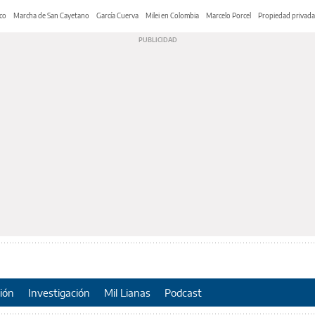
co
Marcha de San Cayetano
García Cuerva
Milei en Colombia
Marcelo Porcel
Propiedad privada
ión
Investigación
Mil Lianas
Podcast