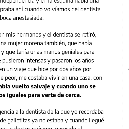
 Independencia y en la esquina había una
mpraba ahí cuando volvíamos del dentista
a boca anestesiada.
 mis hermanos y el dentista se retiró,
 Una mujer morena también, que había
 y que tenía unas manos geniales para
e pusieron intensas y pasaron los años
n un viaje que hice por dos años por
e peor, me costaba vivir en una casa, con
bía vuelto salvaje y cuando uno se
os iguales para verte de cerca.
gencia a la dentista de la que yo recordaba
ca de galletitas ya no estaba y cuando llegué
ba un doctor rarísimo, parecido al