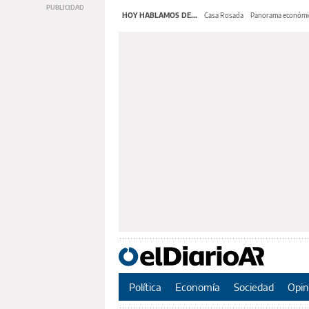
HOY HABLAMOS DE...
Casa Rosada
Panorama económi
Política
Economía
Sociedad
Opin