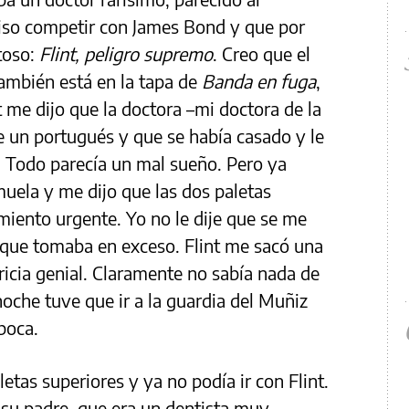
uiso competir con James Bond y que por
toso:
Flint, peligro supremo
. Creo que el
ambién está en la tapa de
Banda en fuga
,
 me dijo que la doctora –mi doctora de la
 un portugués y que se había casado y le
o. Todo parecía un mal sueño. Pero ya
muela y me dijo que las dos paletas
miento urgente. Yo no le dije que se me
 que tomaba en exceso. Flint me sacó una
icia genial. Claramente no sabía nada de
noche tuve que ir a la guardia del Muñiz
 boca.
letas superiores y ya no podía ir con Flint.
su padre, que era un dentista muy