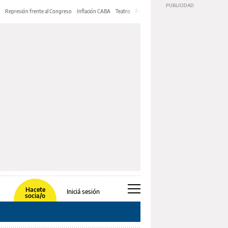
Represión frente al Congreso
Inflación CABA
Teatro
Feria de Editores
Mery Streep
Hacete
Iniciá sesión
socia/o