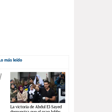
Lo más leído
1
La victoria de Abdul El-Sayed
demuestra que el gran lobby