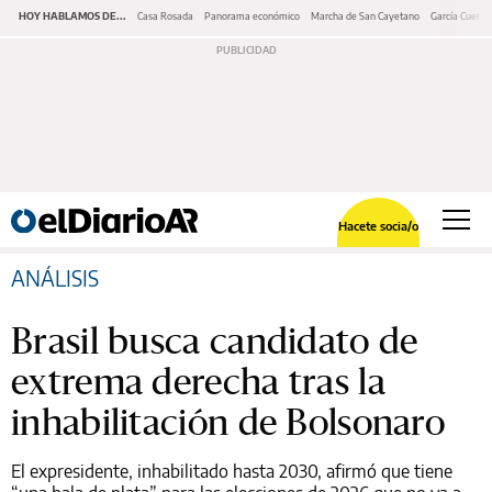
HOY HABLAMOS DE...
Casa Rosada
Panorama económico
Marcha de San Cayetano
García Cuerva
Hacete socia/o
ANÁLISIS
Brasil busca candidato de
extrema derecha tras la
inhabilitación de Bolsonaro
El expresidente, inhabilitado hasta 2030, afirmó que tiene