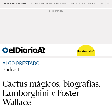
HOY HABLAMOS DE...
Casa Rosada
Panorama económico
Marcha de San Cayetano
García Cuerva
Hacete socia/o
ALGO PRESTADO
Podcast
Cactus mágicos, biografías,
Lamborghini y Foster
Wallace