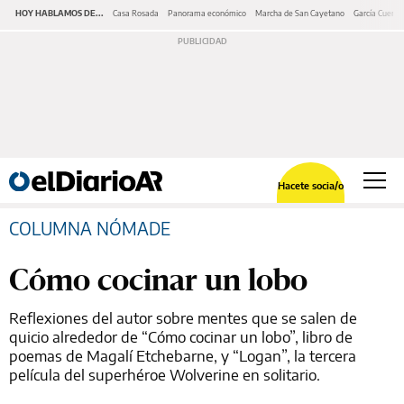
HOY HABLAMOS DE...
Casa Rosada
Panorama económico
Marcha de San Cayetano
García Cuerva
Hacete socia/o
COLUMNA NÓMADE
Cómo cocinar un lobo
Reflexiones del autor sobre mentes que se salen de
quicio alrededor de “Cómo cocinar un lobo”, libro de
poemas de Magalí Etchebarne, y “Logan”, la tercera
película del superhéroe Wolverine en solitario.