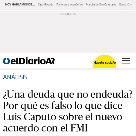
HOY HABLAMOS DE...
Casa Rosada
Panorama económico
Marcha de San Cayetano
García Cuerva
Hacete socia/o
ANÁLISIS
¿Una deuda que no endeuda?
Por qué es falso lo que dice
Luis Caputo sobre el nuevo
acuerdo con el FMI