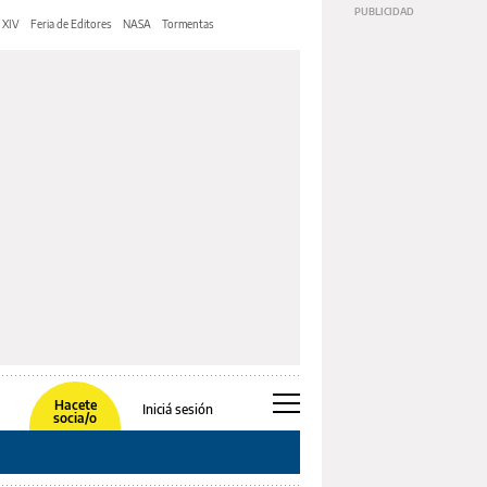
 XIV
Feria de Editores
NASA
Tormentas
Hacete
Iniciá sesión
socia/o