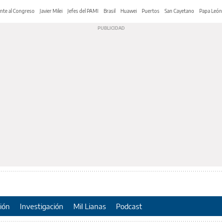
nte al Congreso
Javier Milei
Jefes del PAMI
Brasil
Huawei
Puertos
San Cayetano
Papa León
ión
Investigación
Mil Lianas
Podcast