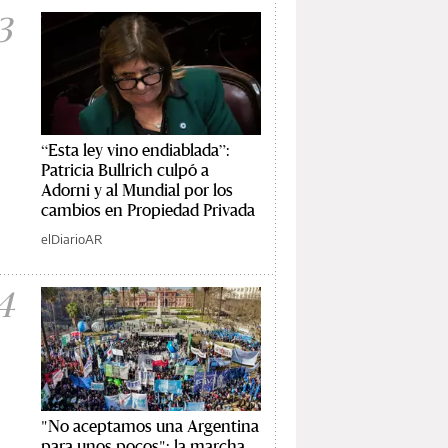
3
“Esta ley vino endiablada”:
Patricia Bullrich culpó a
Adorni y al Mundial por los
cambios en Propiedad Privada
elDiarioAR
4
"No aceptamos una Argentina
para unos pocos": la marcha