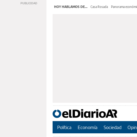
HOY HABLAMOS DE...
Casa Rosada
Panorama económi
Política
Economía
Sociedad
Opin