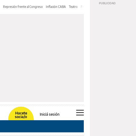
Represión frente al Congreso
Inflación CABA
Teatro
Feria de Editores
Mery Streep
Hacete
Iniciá sesión
socia/o