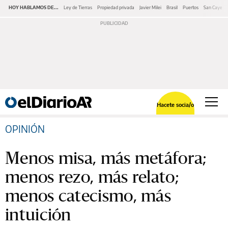
HOY HABLAMOS DE...
Ley de Tierras
Propiedad privada
Javier Milei
Brasil
Puertos
San Cayeta
Hacete socia/o
OPINIÓN
Menos misa, más metáfora;
menos rezo, más relato;
menos catecismo, más
intuición