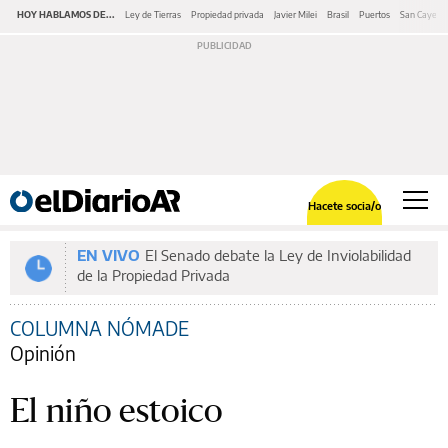
HOY HABLAMOS DE...
Ley de Tierras
Propiedad privada
Javier Milei
Brasil
Puertos
San Cayeta
Hacete socia/o
EN VIVO
El Senado debate la Ley de Inviolabilidad
de la Propiedad Privada
COLUMNA NÓMADE
Opinión
El niño estoico