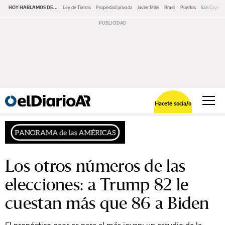
HOY HABLAMOS DE...
Ley de Tierras
Propiedad privada
Javier Milei
Brasil
Puertos
San Cayeta
Hacete socia/o
Los otros números de las
elecciones: a Trump 82 le
cuestan más que 86 a Biden