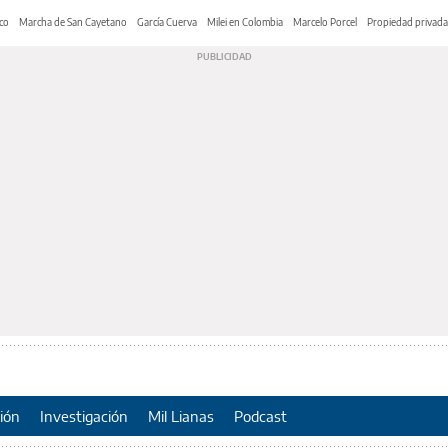
co
Marcha de San Cayetano
García Cuerva
Milei en Colombia
Marcelo Porcel
Propiedad privada
ión
Investigación
Mil Lianas
Podcast