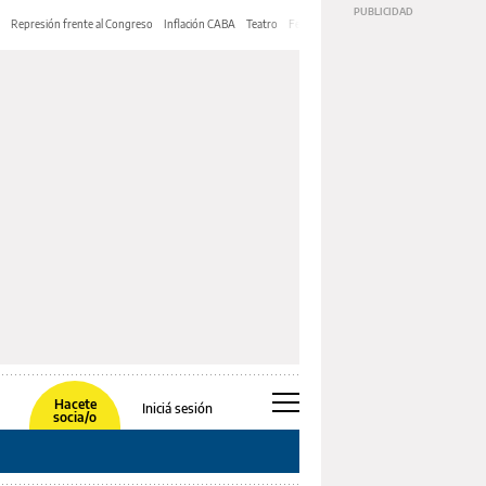
Represión frente al Congreso
Inflación CABA
Teatro
Feria de Editores
Mery Streep
Hacete
Iniciá sesión
socia/o