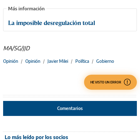
La imposible desregulación total
MA/SG/JJD
Opinión
/
Opinión
/
Javier Milei
/
Política
/
Gobierno
HE VISTO UN ERROR
Comentarios
Lo más leído por los socios