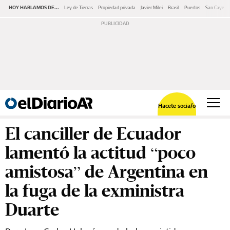
HOY HABLAMOS DE...
Ley de Tierras
Propiedad privada
Javier Milei
Brasil
Puertos
San Cayeta
Hacete socia/o
El canciller de Ecuador
lamentó la actitud “poco
amistosa” de Argentina en
la fuga de la exministra
Duarte