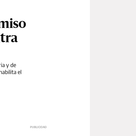
omiso
tra
ia y de
abilita el