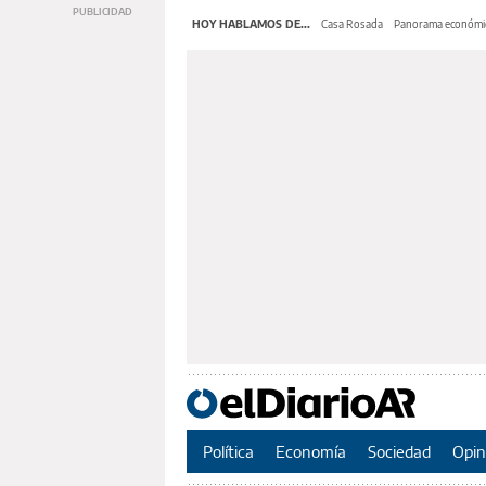
HOY HABLAMOS DE...
Casa Rosada
Panorama económi
Política
Economía
Sociedad
Opin