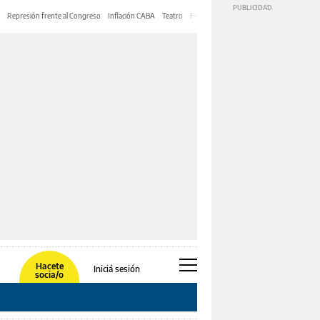
Represión frente al Congreso
Inflación CABA
Teatro
Feria de Editores
Mery Streep
Hacete
Iniciá sesión
socia/o