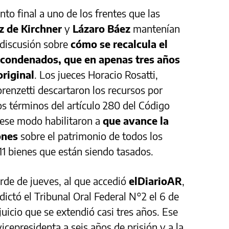
to final a uno de los frentes que las
z de Kirchner
y
Lázaro Báez
mantenían
a discusión sobre
cómo se recalcula el
 condenados, que en apenas tres años
original
. Los jueces Horacio Rosatti,
renzetti descartaron los recursos por
os términos del artículo 280 del Código
e ese modo habilitaron a
que avance la
ones
sobre el patrimonio de todos los
11 bienes que están siendo tasados.
arde de jueves, al que accedió
elDiarioAR
,
 dictó el Tribunal Oral Federal N°2 el 6 de
uicio que se extendió casi tres años. Ese
icepresidenta a seis años de prisión y a la