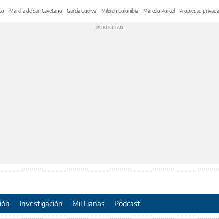
co
Marcha de San Cayetano
García Cuerva
Milei en Colombia
Marcelo Porcel
Propiedad privada
ión
Investigación
Mil Lianas
Podcast