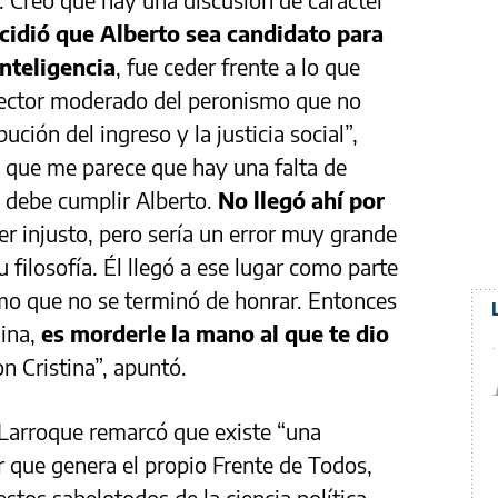
cidió que Alberto sea candidato para
inteligencia
, fue ceder frente a lo que
ctor moderado del peronismo que no
ución del ingreso y la justicia social”,
s que me parece que hay una falta de
e debe cumplir Alberto.
No llegó ahí por
er injusto, pero sería un error muy grande
u filosofía. Él llegó a ese lugar como parte
smo que no se terminó de honrar. Entonces
ina,
es morderle la mano al que te dio
on Cristina”, apuntó.
 Larroque remarcó que existe “una
r que genera el propio Frente de Todos,
stos sabelotodos de la ciencia política