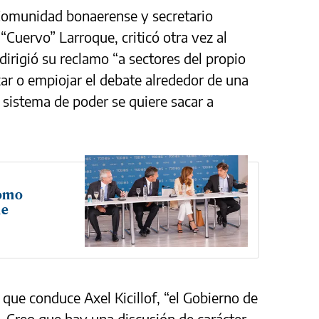
 Comunidad bonaerense y secretario
Cuervo” Larroque, criticó otra vez al
irigió su reclamo “a sectores del propio
zar o empiojar el debate alrededor de una
l sistema de poder se quiere sacar a
como
de
o que conduce Axel Kicillof, “el Gobierno de
. Creo que hay una discusión de carácter