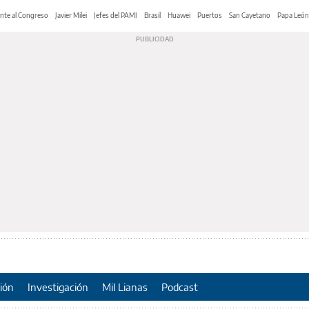
nte al Congreso
Javier Milei
Jefes del PAMI
Brasil
Huawei
Puertos
San Cayetano
Papa León
ión
Investigación
Mil Lianas
Podcast