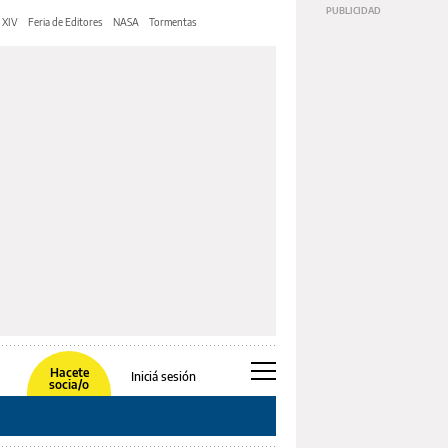
 XIV
Feria de Editores
NASA
Tormentas
Hacete
Iniciá sesión
socia/o