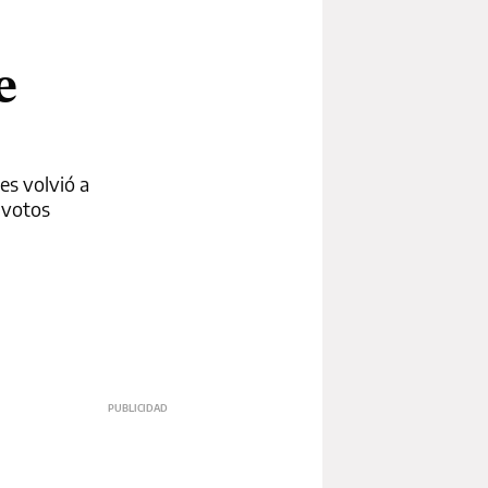
e
es volvió a
s votos