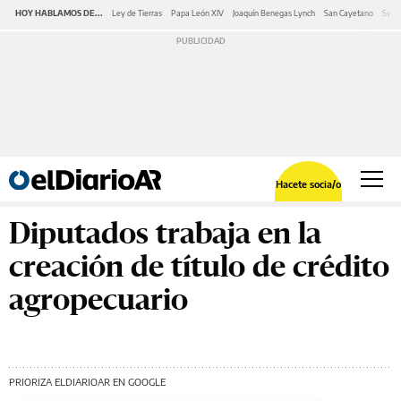
HOY HABLAMOS DE...
Ley de Tierras
Papa León XIV
Joaquín Benegas Lynch
San Cayetano
Swap
Hacete socia/o
Diputados trabaja en la
creación de título de crédito
agropecuario
PRIORIZA ELDIARIOAR EN GOOGLE