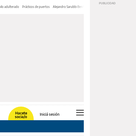
ilo adulterado
Prácticos de puertos
Alejandro Sarubbi Benítez
Hacete
Iniciá sesión
socia/o