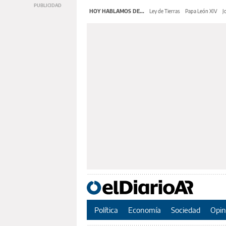
HOY HABLAMOS DE...
Ley de Tierras
Papa León XIV
J
Política
Economía
Sociedad
Opin