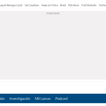
oaquín Benegas Lynch
San Cayetano
Swap con China
Brasil
Petroleras
Fred Machado
Fentan
ión
Investigación
Mil Lianas
Podcast