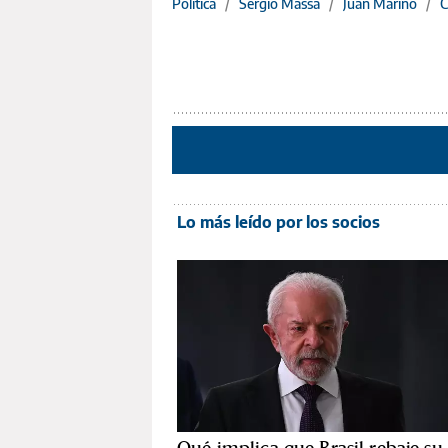
Política
/
Sergio Massa
/
Juan Marino
/
C
Lo más leído por los socios
Qué implica que Brasil rebaje su