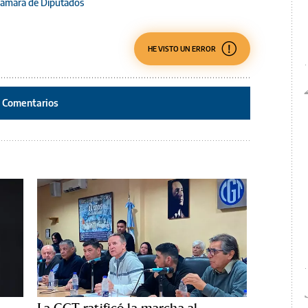
ámara de Diputados
HE VISTO UN ERROR
Comentarios
La CGT ratificó la marcha al