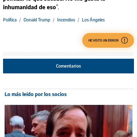
inhumanidad de eso
”.
Política
/
Donald Trump
/
Incendios
/
Los Ángeles
HE VISTO UN ERROR
Comentarios
Lo más leído por los socios