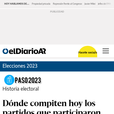
HOY HABLAMOS DE...
Propiedad privada
Represión frente al Congreso
Javier Milei
Jefes del PAMI
Hacete socia/o
Elecciones 2023
Historia electoral
Dónde compiten hoy los
partidos que participaron