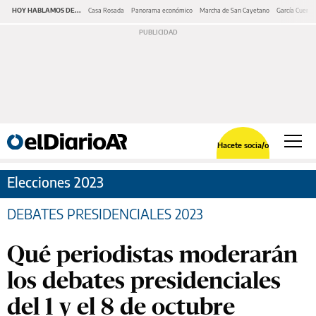
HOY HABLAMOS DE...
Casa Rosada
Panorama económico
Marcha de San Cayetano
García Cuerva
Hacete socia/o
Elecciones 2023
DEBATES PRESIDENCIALES 2023
Qué periodistas moderarán
los debates presidenciales
del 1 y el 8 de octubre