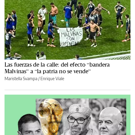
Las fuerzas de la calle: del efecto “bandera
Malvinas” a “la patria no se vende”
Maristella Svampa
/
Enrique Viale