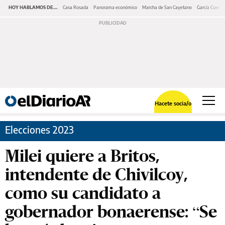
HOY HABLAMOS DE...
Casa Rosada
Panorama económico
Marcha de San Cayetano
García Cuerva
Hacete socia/o
Elecciones 2023
Milei quiere a Britos,
intendente de Chivilcoy,
como su candidato a
gobernador bonaerense: “Se