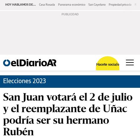
HOY HABLAMOS DE...
Casa Rosada
Panorama económico
San Cayetano
Propiedad privada
Repr
Hacete socia/o
Elecciones 2023
San Juan votará el 2 de julio
y el reemplazante de Uñac
podría ser su hermano
Rubén