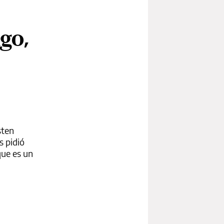
go,
sten
s pidió
que es un