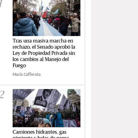
1
Tras una masiva marcha en
rechazo, el Senado aprobó la
Ley de Propiedad Privada sin
los cambios al Manejo del
Fuego
María Cafferata
2
Camiones hidrantes, gas
pimienta y balas de goma