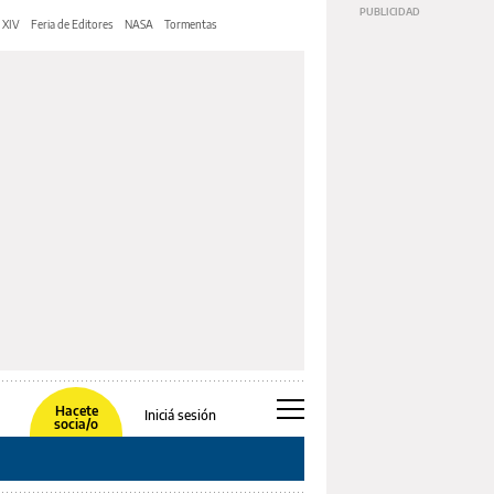
 XIV
Feria de Editores
NASA
Tormentas
Hacete
Iniciá sesión
socia/o