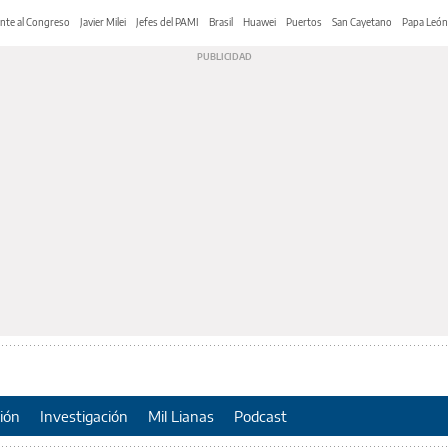
nte al Congreso
Javier Milei
Jefes del PAMI
Brasil
Huawei
Puertos
San Cayetano
Papa León
ión
Investigación
Mil Lianas
Podcast