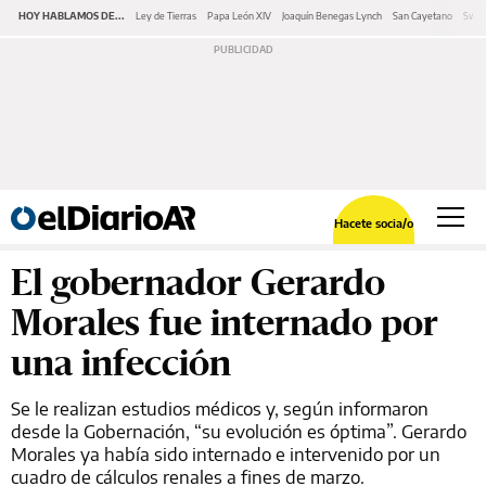
HOY HABLAMOS DE...
Ley de Tierras
Papa León XIV
Joaquín Benegas Lynch
San Cayetano
Swap
Hacete socia/o
El gobernador Gerardo
Morales fue internado por
una infección
Se le realizan estudios médicos y, según informaron
desde la Gobernación, “su evolución es óptima”. Gerardo
Morales ya había sido internado e intervenido por un
cuadro de cálculos renales a fines de marzo.