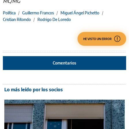
MC/MG
Política
/
Guillermo Francos
/
Miguel Ángel Pichetto
/
Cristian Ritondo
/
Rodrigo De Loredo
HE VISTO UN ERROR
Comentarios
Lo más leído por los socios