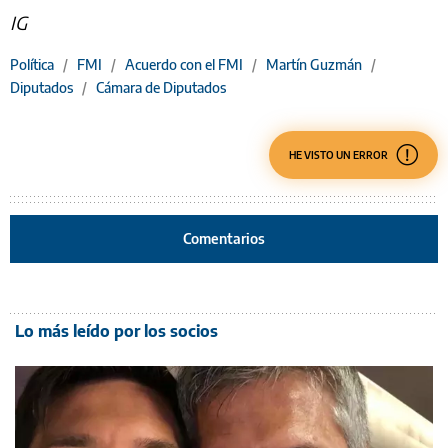
IG
Política
/
FMI
/
Acuerdo con el FMI
/
Martín Guzmán
/
Diputados
/
Cámara de Diputados
HE VISTO UN ERROR
Comentarios
Lo más leído por los socios