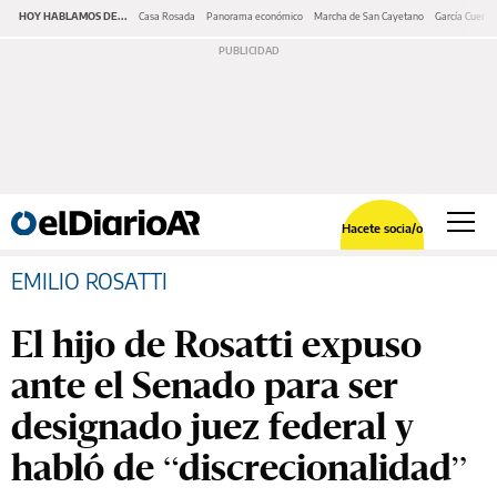
HOY HABLAMOS DE...
Casa Rosada
Panorama económico
Marcha de San Cayetano
García Cuerva
Hacete socia/o
EMILIO ROSATTI
El hijo de Rosatti expuso
ante el Senado para ser
designado juez federal y
habló de “discrecionalidad”