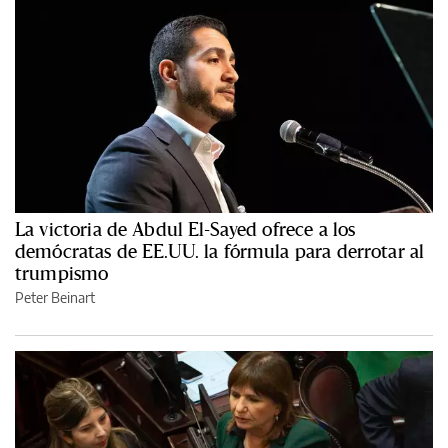
La victoria de Abdul El-Sayed ofrece a los
demócratas de EE.UU. la fórmula para derrotar al
trumpismo
Peter Beinart