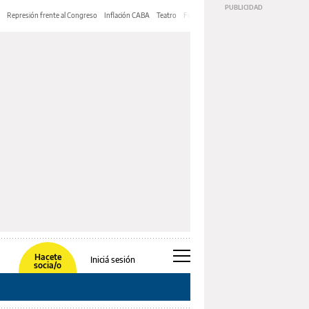
Represión frente al Congreso
Inflación CABA
Teatro
Feria de Editores
Mery Streep
Hacete
Iniciá sesión
socia/o