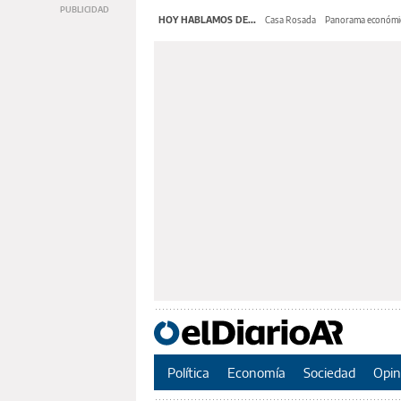
HOY HABLAMOS DE...
Casa Rosada
Panorama económi
Política
Economía
Sociedad
Opin