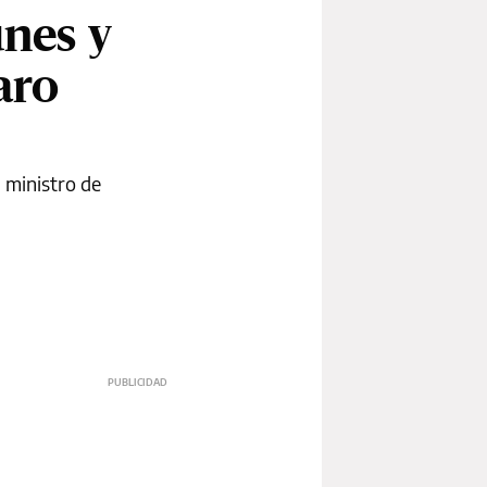
unes y
aro
l ministro de