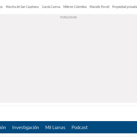
co
Marcha de San Cayetano
García Cuerva
Milei en Colombia
Marcelo Porcel
Propiedad privada
ión
Investigación
Mil Lianas
Podcast