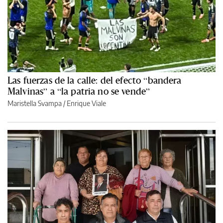
Las fuerzas de la calle: del efecto “bandera
Malvinas” a “la patria no se vende”
Maristella Svampa
/
Enrique Viale