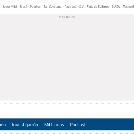
Javier Milei
Brasil
Puertos
San Cayetano
Papa León XIV
Feria de Editores
NASA
Tormen
ión
Investigación
Mil Lianas
Podcast