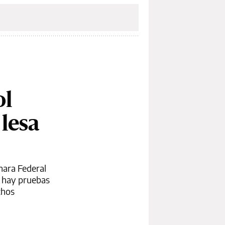
ol
 lesa
ámara Federal
no hay pruebas
chos