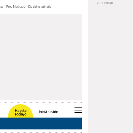
tas
Fred Machado
Día del veterinario
Hacete
Iniciá sesión
socia/o