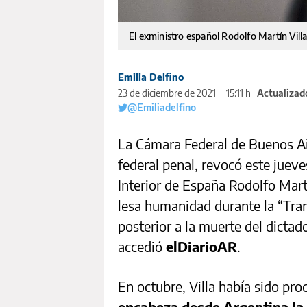
El exministro español Rodolfo Martín Villa
Emilia Delfino
23 de diciembre de 2021
15:11 h
Actualizado
@Emiliadelfino
La Cámara Federal de Buenos Air
federal penal, revocó este juev
Interior de España Rodolfo Mart
lesa humanidad durante la “Tra
posterior a la muerte del dictado
accedió
elDiarioAR
.
En octubre, Villa había sido pro
encabeza desde Argentina la 