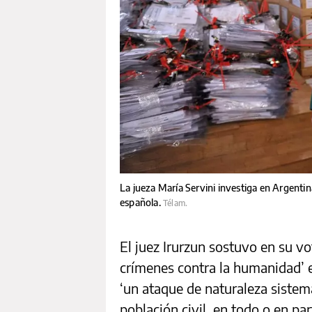
La jueza María Servini investiga en Argentin
española.
Télam.
El juez Irurzun sostuvo en su vot
crímenes contra la humanidad’ e
‘un ataque de naturaleza sistemá
población civil, en todo o en par