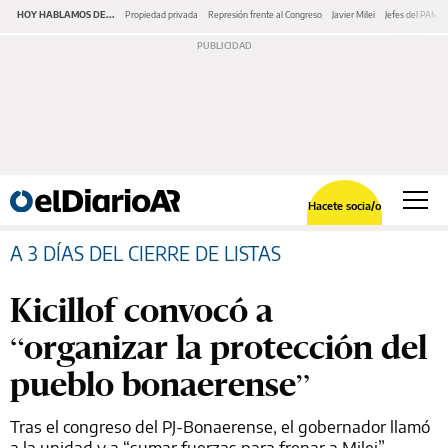
HOY HABLAMOS DE...
Propiedad privada
Represión frente al Congreso
Javier Milei
Jefes del PAMI
Hacete socia/o
A 3 DÍAS DEL CIERRE DE LISTAS
Kicillof convocó a
“organizar la protección del
pueblo bonaerense”
Tras el congreso del PJ-Bonaerense, el gobernador llamó
a la unidad y a “sumar fuerzas para frenar a Milei”.