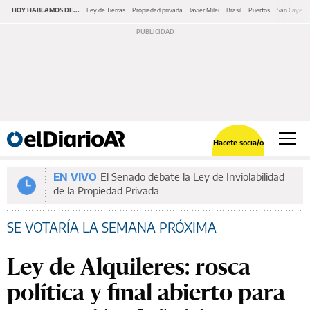
HOY HABLAMOS DE...
Ley de Tierras
Propiedad privada
Javier Milei
Brasil
Puertos
San Cayeta
Hacete socia/o
EN VIVO
El Senado debate la Ley de Inviolabilidad
de la Propiedad Privada
SE VOTARÍA LA SEMANA PRÓXIMA
Ley de Alquileres: rosca
política y final abierto para