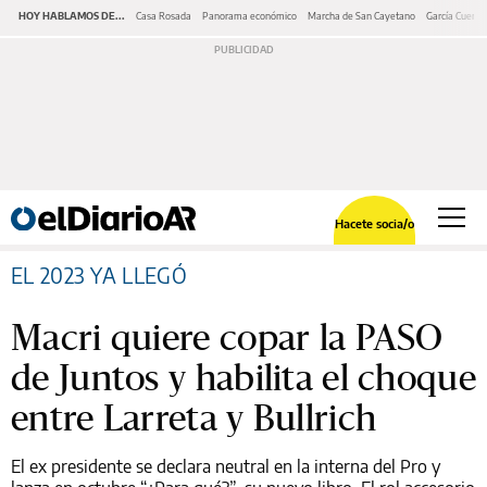
HOY HABLAMOS DE...
Casa Rosada
Panorama económico
Marcha de San Cayetano
García Cuerva
Hacete socia/o
EL 2023 YA LLEGÓ
Macri quiere copar la PASO
de Juntos y habilita el choque
entre Larreta y Bullrich
El ex presidente se declara neutral en la interna del Pro y