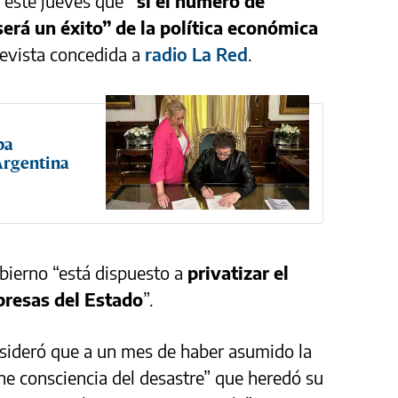
ó este jueves que
“si el número de
será un éxito” de la política económica
revista concedida a
radio La Red
.
pa
 Argentina
bierno “está dispuesto a
privatizar el
presas del Estado
”.
nsideró que a un mes de haber asumido la
ene consciencia del desastre” que heredó su