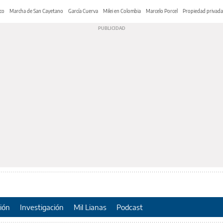
co
Marcha de San Cayetano
García Cuerva
Milei en Colombia
Marcelo Porcel
Propiedad privada
ión
Investigación
Mil Lianas
Podcast