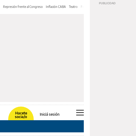
Represión frente al Congreso
Inflación CABA
Teatro
Feria de Editores
Mery Streep
Hacete
Iniciá sesión
socia/o