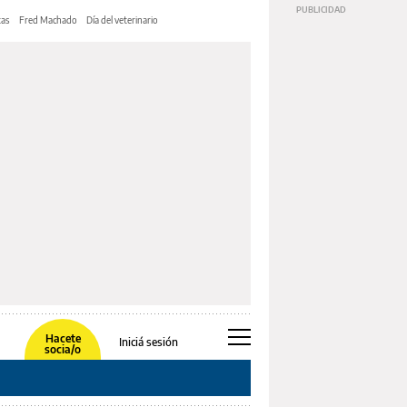
tas
Fred Machado
Día del veterinario
Hacete
Iniciá sesión
socia/o