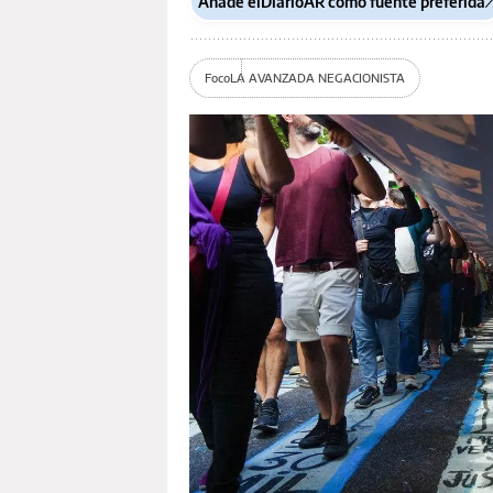
Añade elDiarioAR como fuente preferida
Foco
LA AVANZADA NEGACIONISTA