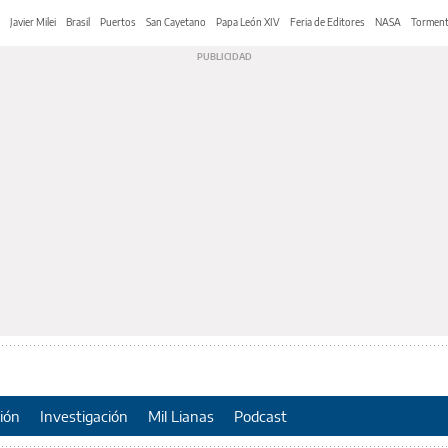
Javier Milei
Brasil
Puertos
San Cayetano
Papa León XIV
Feria de Editores
NASA
Tormen
ión
Investigación
Mil Lianas
Podcast