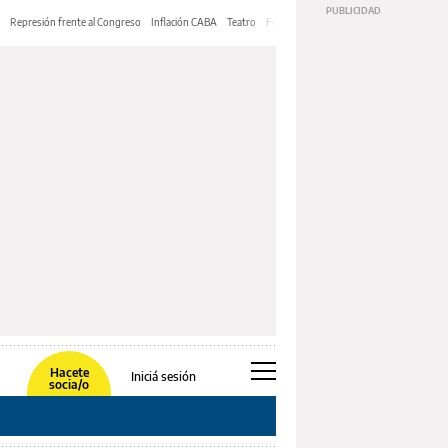
Represión frente al Congreso
Inflación CABA
Teatro
Feria de Editores
Mery Streep
Hacete
Iniciá sesión
socia/o