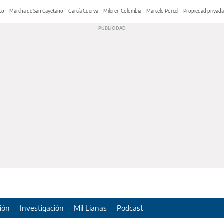
co
Marcha de San Cayetano
García Cuerva
Milei en Colombia
Marcelo Porcel
Propiedad privada
ión
Investigación
Mil Lianas
Podcast