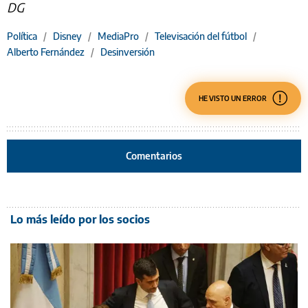
DG
Política
/
Disney
/
MediaPro
/
Televisación del fútbol
/
Alberto Fernández
/
Desinversión
HE VISTO UN ERROR
Comentarios
Lo más leído por los socios