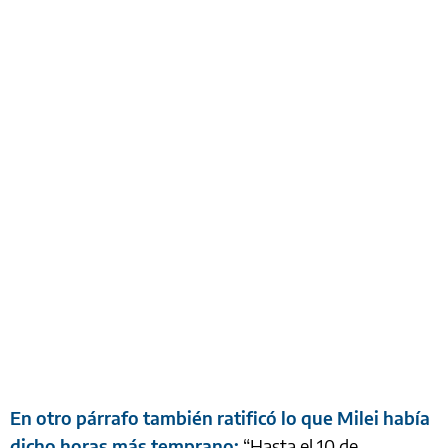
En otro párrafo también ratificó lo que Milei había
dicho horas más temprano:
“Hasta el 10 de