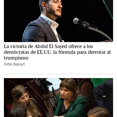
La victoria de Abdul El-Sayed ofrece a los
demócratas de EE.UU. la fórmula para derrotar al
trumpismo
Peter Beinart