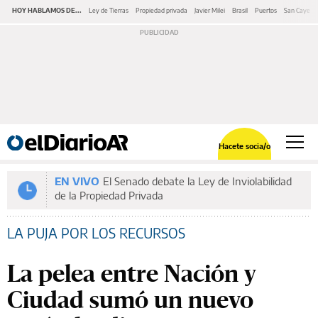
HOY HABLAMOS DE...
Ley de Tierras
Propiedad privada
Javier Milei
Brasil
Puertos
San Cayeta
Hacete socia/o
EN VIVO
El Senado debate la Ley de Inviolabilidad
de la Propiedad Privada
LA PUJA POR LOS RECURSOS
La pelea entre Nación y
Ciudad sumó un nuevo