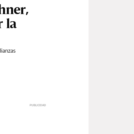
chner,
 la
lianzas