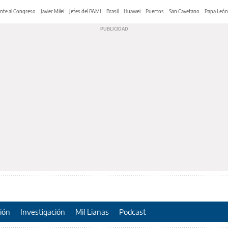
nte al Congreso
Javier Milei
Jefes del PAMI
Brasil
Huawei
Puertos
San Cayetano
Papa León
ión
Investigación
Mil Lianas
Podcast