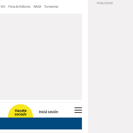
 XIV
Feria de Editores
NASA
Tormentas
Hacete
Iniciá sesión
socia/o