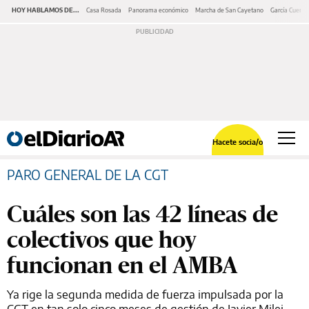
HOY HABLAMOS DE...
Casa Rosada
Panorama económico
Marcha de San Cayetano
García Cuerva
Hacete socia/o
PARO GENERAL DE LA CGT
Cuáles son las 42 líneas de
colectivos que hoy
funcionan en el AMBA
Ya rige la segunda medida de fuerza impulsada por la
CGT en tan solo cinco meses de gestión de Javier Milei.