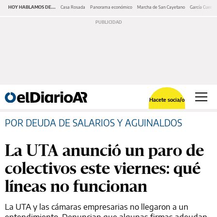
HOY HABLAMOS DE...
Casa Rosada
Panorama económico
Marcha de San Cayetano
García Cuerva
Hacete socia/o
POR DEUDA DE SALARIOS Y AGUINALDOS
La UTA anunció un paro de
colectivos este viernes: qué
líneas no funcionan
La UTA y las cámaras empresarias no llegaron a un
entendimiento. Denuncian que algunas firmas adeudan