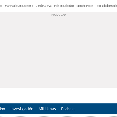
co
Marcha de San Cayetano
García Cuerva
Milei en Colombia
Marcelo Porcel
Propiedad privada
ión
Investigación
Mil Lianas
Podcast