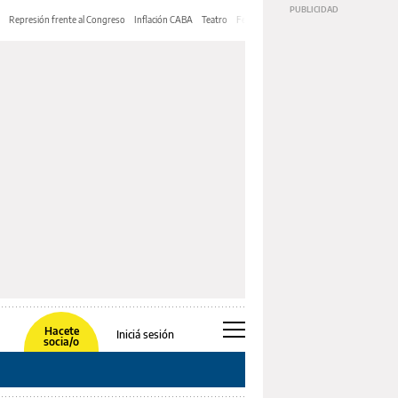
Represión frente al Congreso
Inflación CABA
Teatro
Feria de Editores
Mery Streep
Hacete
Iniciá sesión
socia/o