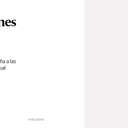
nes
ña a las
qué