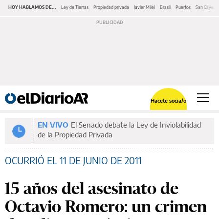
HOY HABLAMOS DE...
Ley de Tierras
Propiedad privada
Javier Milei
Brasil
Puertos
San Cayeta
Hacete socia/o
EN VIVO
El Senado debate la Ley de Inviolabilidad
de la Propiedad Privada
OCURRIÓ EL 11 DE JUNIO DE 2011
15 años del asesinato de
Octavio Romero: un crimen